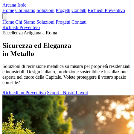
Arcana Isole
Home
Chi Siamo
Soluzioni
Progetti
Contatti
Richiedi Preventivo
Home
Chi Siamo
Soluzioni
Progetti
Contatti
Richiedi Preventivo
Eccellenza Artigiana a Roma
Sicurezza ed Eleganza
in Metallo
Soluzioni di recinzione metallica su misura per proprietà residenziali
e industriali. Design italiano, produzione sostenibile e installazione
esperta nel cuore della Capitale. Volete proteggere il vostro spazio
con stile?
Richiedi un Preventivo
Scopri i Nostri Lavori